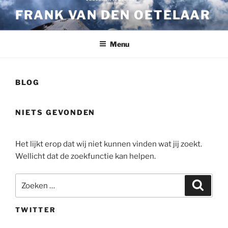
Ga
FRANK VAN DEN OETELAAR
naar
de
inhoud
Menu
BLOG
NIETS GEVONDEN
Het lijkt erop dat wij niet kunnen vinden wat jij zoekt.
Wellicht dat de zoekfunctie kan helpen.
Zoeken
Zoeke
naar:
TWITTER