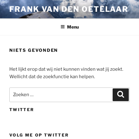
Ga
FRANK VAN DEN OETELAAR
naar
de
inhoud
Menu
NIETS GEVONDEN
Het lijkt erop dat wij niet kunnen vinden wat jij zoekt.
Wellicht dat de zoekfunctie kan helpen.
Zoeken
Zoeke
naar:
TWITTER
VOLG ME OP TWITTER