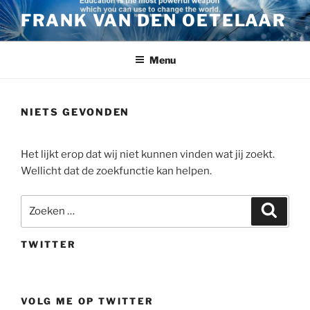
Ga
FRANK VAN DEN OETELAAR
naar
de
inhoud
Menu
NIETS GEVONDEN
Het lijkt erop dat wij niet kunnen vinden wat jij zoekt.
Wellicht dat de zoekfunctie kan helpen.
Zoeken
Zoeke
naar:
TWITTER
VOLG ME OP TWITTER